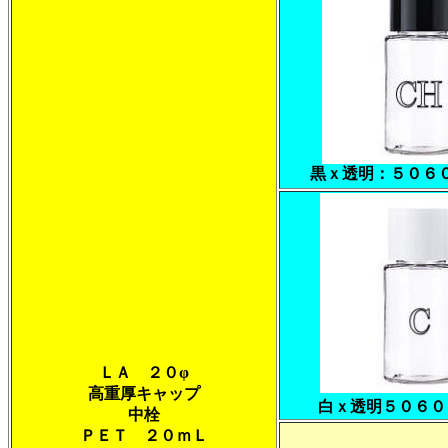
黒ｘ透明：５０６
ＬＡ ２０φ
高重厚キャップ
白ｘ透明５０６０
中栓
ＰＥＴ ２０ｍＬ