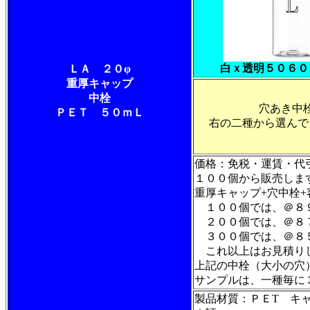
白ｘ透明５０６０
ＬＡ ２０φ
重厚キャップ
中栓
穴あき中
ＰＥＴ ５０ｍＬ
右の二種から選んで
価格：免税・運賃・
１００個から販売しま
重厚キャップ+穴中栓
１００個では、＠
２００個では、＠８
３００個では、＠
これ以上はお見積り
上記の中栓（大小の
サンプルは、一種毎に
製品材質：ＰＥT キ