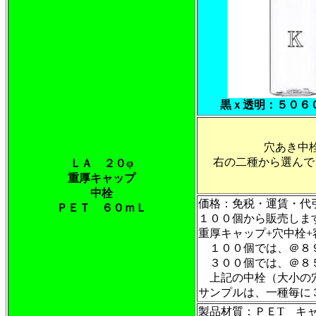
黒ｘ透明：５０６
穴あき中
右の二種から選んで
ＬＡ ２０φ
重厚キャップ
中栓
価格：免税・運賃・代
ＰＥＴ ６０ｍＬ
１００個から販売しま
重厚キャップ+穴中
１００個では、＠８
３００個では、＠８
上記の中栓（大小の
サンプルは、一種毎に
製品材質：ＰＥT キ