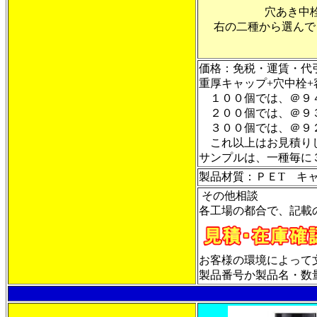
穴あき中
右の二種から選んで
価格：免税・運賃・代
重厚キャップ+穴中栓
１００個では、＠９
２００個では、＠９
３００個では、＠９
これ以上はお見積
サンプルは、一種
製品材質：ＰＥT キ
その他相談
各工場の都合で、記載
お客様の環境によって
製品番号か製品名・数量