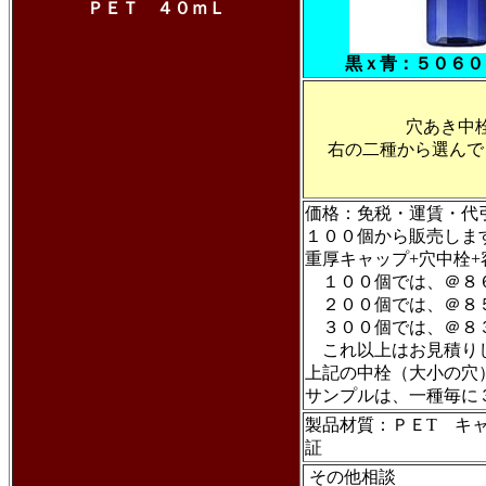
ＰＥＴ ４０ｍＬ
黒ｘ青：５０６０
穴あき中
右の二種から選んで
価格：免税・運賃・
１００個から販売しま
重厚キャップ+穴中栓
１００個では、＠
２００個では、＠８
３００個では、＠
これ以上はお見積り
上記の中栓（大小の
サンプルは、一種毎に
製品材質：ＰＥT キ
証
その他相談