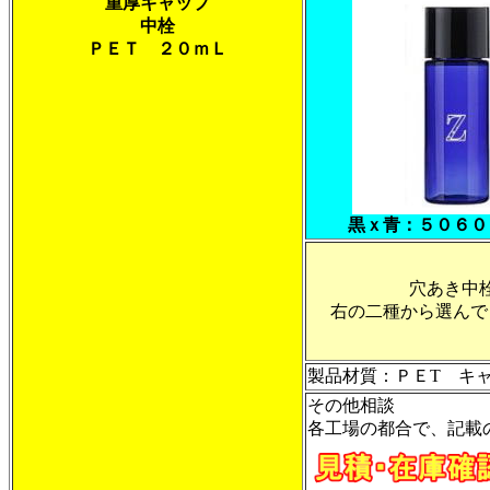
重厚キャップ
中栓
ＰＥＴ ２０ｍＬ
黒ｘ青：５０６０
穴あき中
右の二種から選んで
製品材質：ＰＥT キ
その他相談
各工場の都合で、記載