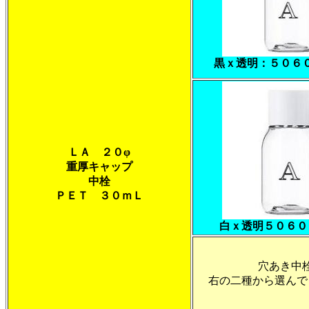
黒ｘ透明：５０６
ＬＡ ２０φ
重厚キャップ
中栓
ＰＥＴ ３０ｍＬ
白ｘ透明５０６０
穴あき中
右の二種から選んで