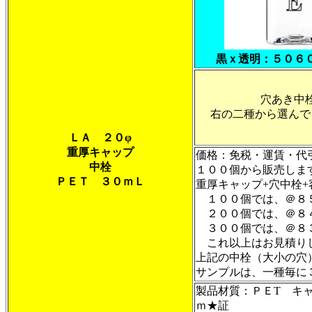
黒ｘ透明：５０６
穴あき中
右の二種から選んで
ＬＡ ２０φ
重厚キャップ
価格：免税・運賃・代
中栓
１００個から販売しま
ＰＥＴ ３０ｍＬ
重厚キャップ+穴中栓
１００個では、＠
２００個では、＠８
３００個では、＠
これ以上はお見積り
上記の中栓（大小の
サンプルは、一種毎に
製品材質：ＰＥT キ
ｍ
★証