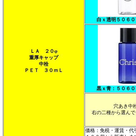
白ｘ透明５０６０
ＬＡ ２０φ
重厚キャップ
中栓
ＰＥＴ ３０ｍＬ
黒ｘ青：５０６０
穴あき中
右の二種から選んで
価格：免税・運賃・