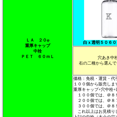
ＬＡ ２０φ
白ｘ透明５０６０
重厚キャップ
中栓
ＰＥＴ ６０ｍＬ
穴あき中
右の二種から選んで
価格：免税・運賃・
１００個から販売しま
重厚キャップ+穴中
１００個では、＠
２００個では、＠８
３００個では、＠
これ以上はお見積り
上記の中栓（大小の穴