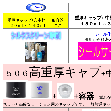
重厚キャップ+ 中
重厚キャップ+穴中栓+一般容器
１５０ｍＬ～
２０ｍL～１４０ｍL ここ
シール作
汎用から精密
高重厚キャプ
５０６
+
+
+容器
重みが
ちょっと高級なローション用のキャップです。一般普通キャ