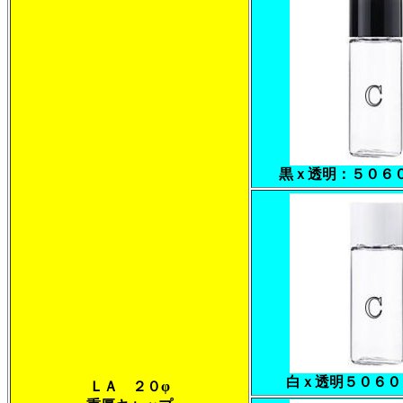
黒ｘ透明：５０６
白ｘ透明５０６０
ＬＡ ２０φ