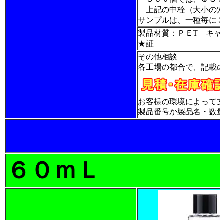
上記の中栓（大小の
サンプルは、一種毎に
製品材質：ＰＥT キ
★証
その他相談
各工場の都合で、記載
お客様の環境によって
製品番号か製品名・数量・
６０ｍＬ