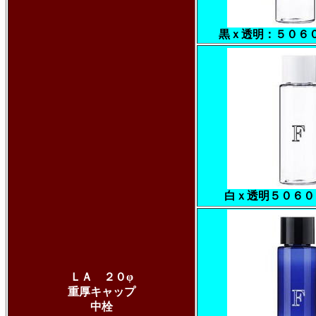
黒ｘ透明：５０６
白ｘ透明５０６０
ＬＡ ２０φ
重厚キャップ
中栓