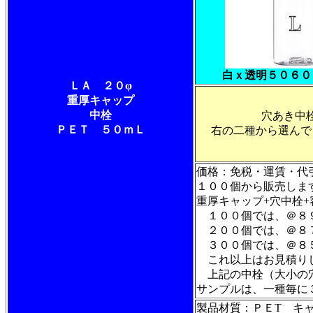
白ｘ透明５０６０
ＬＡ ２０φ
重厚キャップ
中栓
穴あき中
ＰＥＴ ５０ｍＬ
右の二種から選んで
価格：免税・運賃・
１００個から販売しま
重厚キャップ+穴中
１００個では、＠
２００個では、＠８
３００個では、＠
これ以上はお見積り
上記の中栓（大小の
サンプルは、一種毎に
製品材質：ＰＥT キ