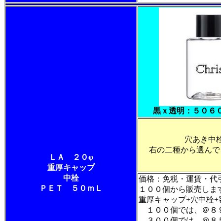
黒ｘ透明：５０６
穴あき中
右の二種から選んで
ＬＡ ２０φ
重厚キャップ
中栓
価格：免税・運賃・
ＰＥＴ ５０ｍＬ
１００個から販売しま
重厚キャップ+穴中
１００個では、＠８
３００個では、＠８