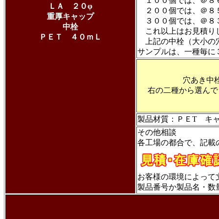
１００個では、＠
ＬＡ ２０φ
２００個では、＠８
重厚キャップ
３００個では、＠
中栓
これ以上はお見積り
ＰＥＴ ４０ｍＬ
上記の中栓（大小の
サンプルは、一種毎
穴あき中
右の二種から選んで
製品材質：ＰＥT キ
その他相談
各工場の都合で、記載
お客様の環境によって
製品番号か製品名・数量・