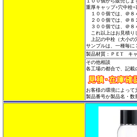
１００個から販売しま
重厚キャップ+穴中栓
１００個では、＠
２００個では、＠
３００個では、＠
これ以上はお見積り
上記の中栓（大小の
サンプルは、一種毎に
製品材質：ＰＥT キ
その他相談
各工場の都合で、記載
お客様の環境によって
製品番号か製品名・数量・