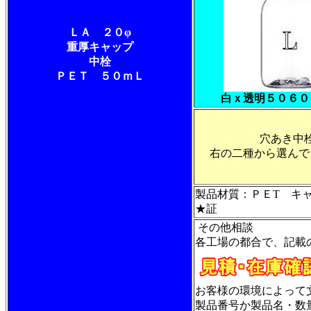
ＬＡ ２０φ
重厚キャップ
中栓
ＰＥＴ ５０ｍＬ
白ｘ透明５０６０
穴あき中
右の二種から選んで
製品材質：ＰＥT キ
★証
その他相談
各工場の都合で、記載
お客様の環境によって
製品番号か製品名・数量・