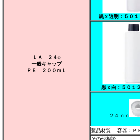
黒ｘ透明：５０１
ＬＡ ２４φ
一般キャップ
ＰＥ ２００ｍＬ
黒ｘ白：５０１
２４ｍｍ
製品材質 容器：Ｐ
その他相談