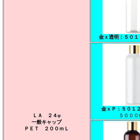
金ｘ透明：５０１
金ｘＰ：５０１
ＬＡ ２４φ
５０００
一般キャップ
ＰＥＴ ２００ｍＬ