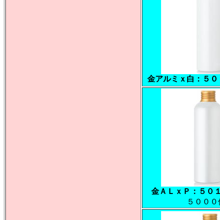
金アルミｘ白：５０
金ＡＬｘＰ：５０
５０００