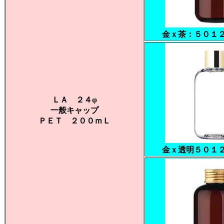
金ｘ茶：５０１
ＬＡ ２４φ
一般キャップ
ＰＥＴ ２００ｍＬ
金ｘ透明５０１