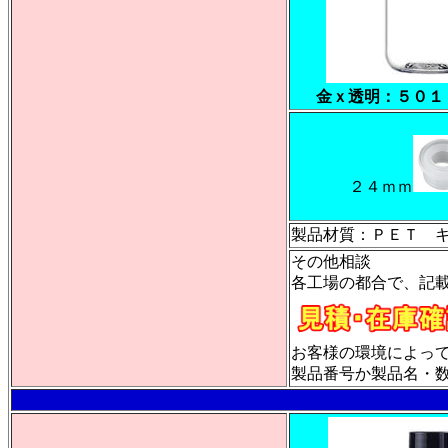
金ｘ透明：５０１
２４ｍｍ
製品材質：ＰＥＴ 
その他相談
各工場の都合で、記
お客様の環境によっ
製品番号か製品名・数量