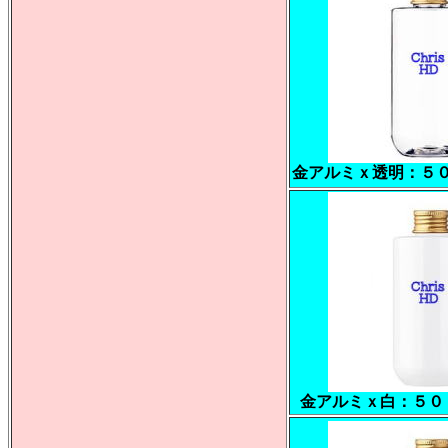
金アルミｘ透明：５
金アルミｘ白：５０