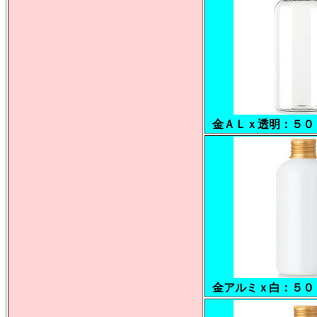
金ＡＬｘ透明：５０
金アルミｘ白：５０