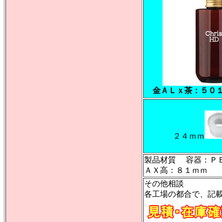
金ＡＬｘ茶：５０
２４ｍｍ
製品材質 容器：
ＡＸ高：８１ｍｍ
その他相談
各工場の都合で、記