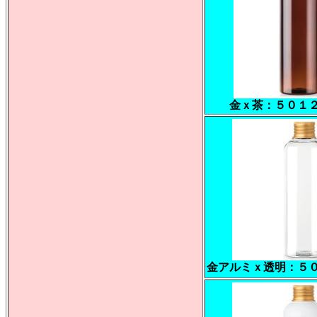
金ｘ茶：５０１
金アルミｘ透明：５