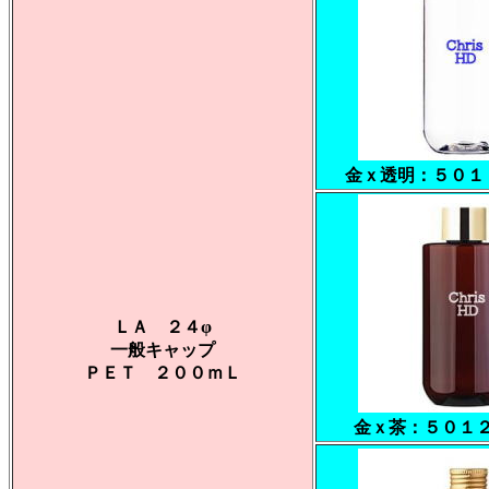
金ｘ透明：５０１
ＬＡ ２４φ
一般キャップ
ＰＥＴ ２００ｍＬ
金ｘ茶：５０１