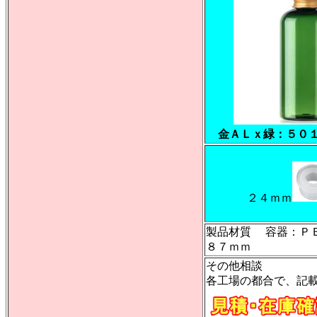
金ＡＬｘ緑：５０
２４ｍｍ
製品材質 容器：
８７ｍｍ
その他相談
各工場の都合で、記