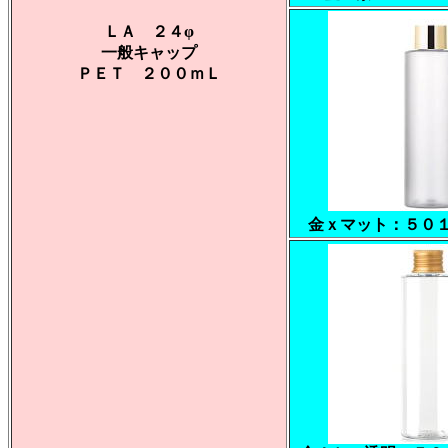
ＬＡ ２４φ
一般キャップ
ＰＥＴ ２００ｍＬ
金ｘマット：５０