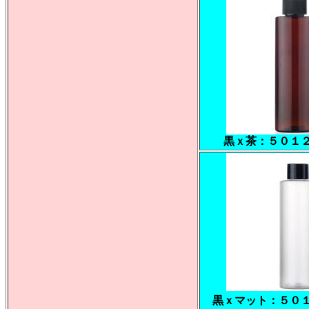
黒ｘ茶：５０１
黒ｘマット：５０