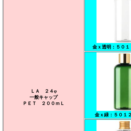
金ｘ透明：５０１
ＬＡ ２４φ
一般キャップ
ＰＥＴ ２００ｍＬ
金ｘ緑：５０１