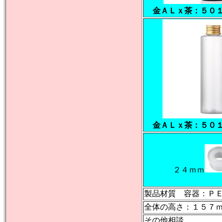
金ＡＬｘ茶：５０
金ＡＬｘ茶：５０
２４ｍｍ
製品材質 容器：Ｐ
全体の高さ：１５７
その他相談