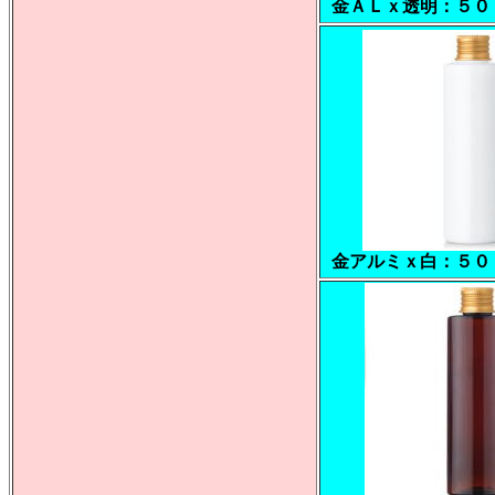
金ＡＬｘ透明：５０
金アルミｘ白：５０