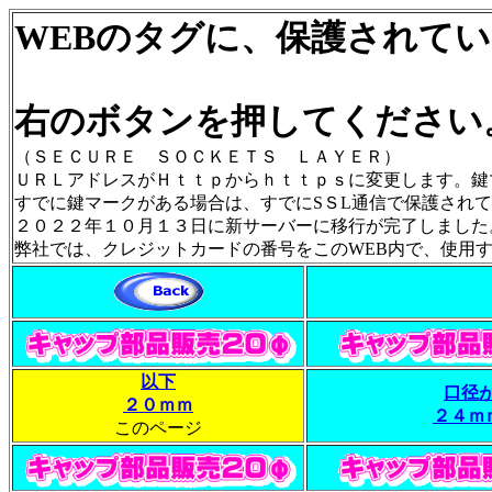
WEBのタグに、保護されて
右のボタンを押してください
（ＳＥＣＵＲＥ ＳＯＣＫＥＴＳ ＬＡＹＥＲ）
ＵＲＬアドレスがＨｔｔｐからｈｔｔｐｓに変更します。鍵マークが出ま
すでに鍵マークがある場合は、すでにSＳL通信で保護され
２０２２年１０月１３日に新サーバーに移行が完了しました
弊社では、クレジットカードの番号をこのWEB内で、使用
以下
口径
２０ｍｍ
２４ｍ
このページ